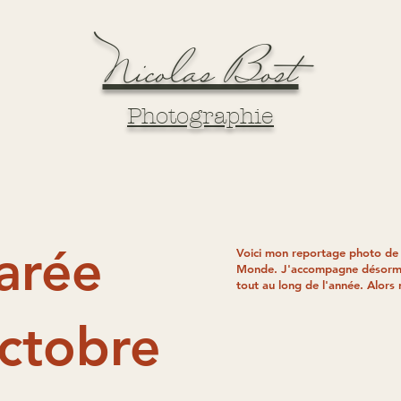
Nicolas Bost
Photographie
larée
Voici mon reportage photo d
Monde. J'accompagne désormai
tout au long de l'année. Alors
ctobre