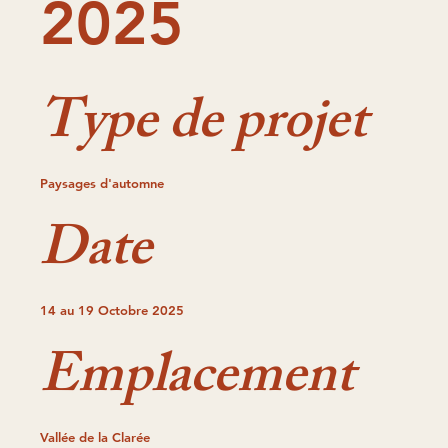
2025
Type de projet
Paysages d'automne
Date
14 au 19 Octobre 2025
Emplacement
Vallée de la Clarée